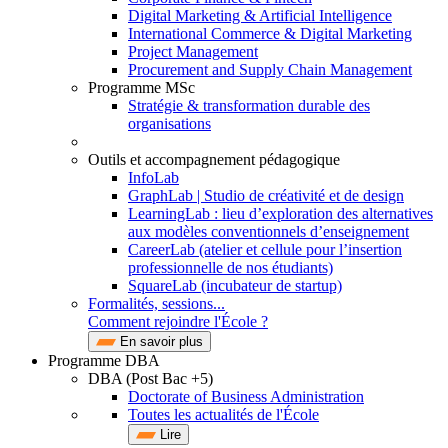
Digital Marketing & Artificial Intelligence
International Commerce & Digital Marketing
Project Management
Procurement and Supply Chain Management
Programme MSc
Stratégie & transformation durable des
organisations
Outils et accompagnement pédagogique
InfoLab
GraphLab | Studio de créativité et de design
LearningLab : lieu d’exploration des alternatives
aux modèles conventionnels d’enseignement
CareerLab (atelier et cellule pour l’insertion
professionnelle de nos étudiants)
SquareLab (incubateur de startup)
Formalités, sessions...
Comment rejoindre l'École ?
En savoir plus
Programme DBA
DBA (Post Bac +5)
Doctorate of Business Administration
Toutes les actualités de l'École
Lire