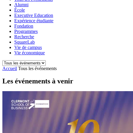
Alumni
École
Executive Education
Expérience étudiante
Fondation
Programmes
Recherche
SquareLab
Vie de campus
Vie économique
Accueil
Tous les événements
Les événements à venir