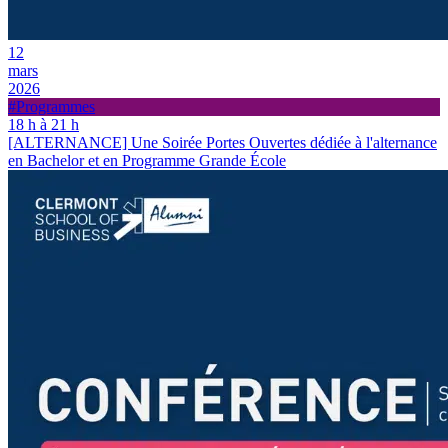
12
mars
2026
#Programmes
18 h à 21 h
[ALTERNANCE] Une Soirée Portes Ouvertes dédiée à l'alternance
en Bachelor et en Programme Grande École