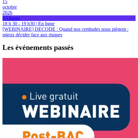
15
octobre
2026
#Alumni
18 h 30 - 19 h30 | En ligne
[WEBINAIRE] DECODE : Quand nos certitudes nous piègent :
mieux décider face aux risques
Les événements passés