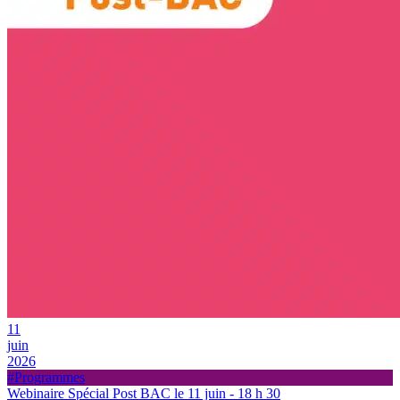
11
juin
2026
#Programmes
Webinaire Spécial Post BAC le 11 juin - 18 h 30