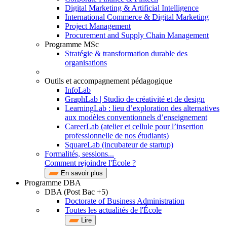
Digital Marketing & Artificial Intelligence
International Commerce & Digital Marketing
Project Management
Procurement and Supply Chain Management
Programme MSc
Stratégie & transformation durable des
organisations
Outils et accompagnement pédagogique
InfoLab
GraphLab | Studio de créativité et de design
LearningLab : lieu d’exploration des alternatives
aux modèles conventionnels d’enseignement
CareerLab (atelier et cellule pour l’insertion
professionnelle de nos étudiants)
SquareLab (incubateur de startup)
Formalités, sessions...
Comment rejoindre l'École ?
En savoir plus
Programme DBA
DBA (Post Bac +5)
Doctorate of Business Administration
Toutes les actualités de l'École
Lire