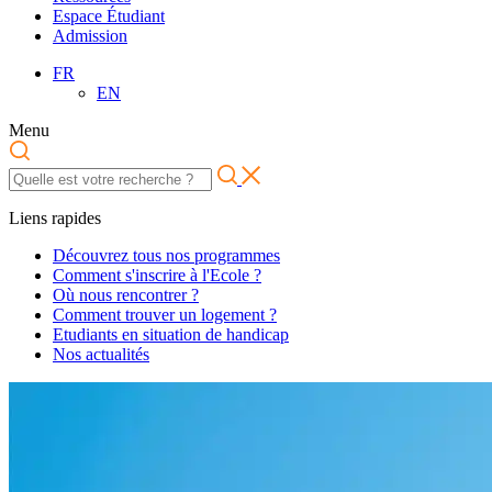
Espace Étudiant
Admission
FR
EN
Menu
Liens rapides
Découvrez tous nos programmes
Comment s'inscrire à l'Ecole ?
Où nous rencontrer ?
Comment trouver un logement ?
Etudiants en situation de handicap
Nos actualités