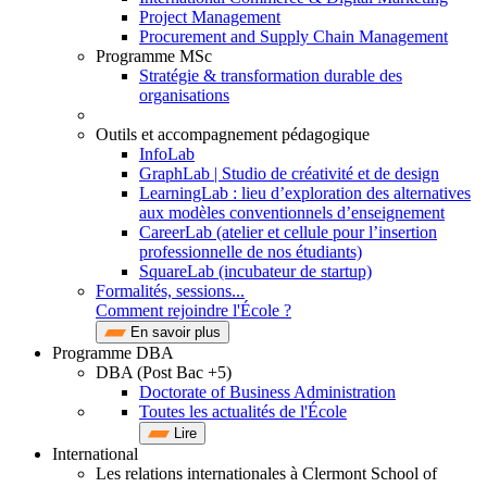
Project Management
Procurement and Supply Chain Management
Programme MSc
Stratégie & transformation durable des
organisations
Outils et accompagnement pédagogique
InfoLab
GraphLab | Studio de créativité et de design
LearningLab : lieu d’exploration des alternatives
aux modèles conventionnels d’enseignement
CareerLab (atelier et cellule pour l’insertion
professionnelle de nos étudiants)
SquareLab (incubateur de startup)
Formalités, sessions...
Comment rejoindre l'École ?
En savoir plus
Programme DBA
DBA (Post Bac +5)
Doctorate of Business Administration
Toutes les actualités de l'École
Lire
International
Les relations internationales à Clermont School of