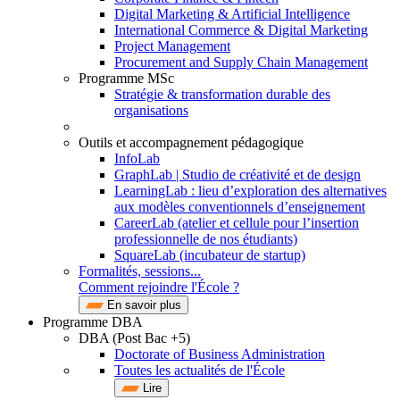
Digital Marketing & Artificial Intelligence
International Commerce & Digital Marketing
Project Management
Procurement and Supply Chain Management
Programme MSc
Stratégie & transformation durable des
organisations
Outils et accompagnement pédagogique
InfoLab
GraphLab | Studio de créativité et de design
LearningLab : lieu d’exploration des alternatives
aux modèles conventionnels d’enseignement
CareerLab (atelier et cellule pour l’insertion
professionnelle de nos étudiants)
SquareLab (incubateur de startup)
Formalités, sessions...
Comment rejoindre l'École ?
En savoir plus
Programme DBA
DBA (Post Bac +5)
Doctorate of Business Administration
Toutes les actualités de l'École
Lire