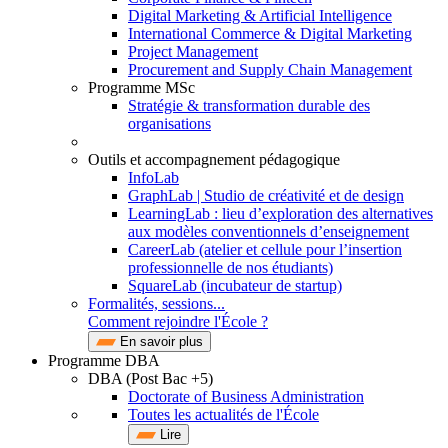
Digital Marketing & Artificial Intelligence
International Commerce & Digital Marketing
Project Management
Procurement and Supply Chain Management
Programme MSc
Stratégie & transformation durable des
organisations
Outils et accompagnement pédagogique
InfoLab
GraphLab | Studio de créativité et de design
LearningLab : lieu d’exploration des alternatives
aux modèles conventionnels d’enseignement
CareerLab (atelier et cellule pour l’insertion
professionnelle de nos étudiants)
SquareLab (incubateur de startup)
Formalités, sessions...
Comment rejoindre l'École ?
En savoir plus
Programme DBA
DBA (Post Bac +5)
Doctorate of Business Administration
Toutes les actualités de l'École
Lire