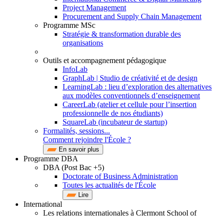
Project Management
Procurement and Supply Chain Management
Programme MSc
Stratégie & transformation durable des
organisations
Outils et accompagnement pédagogique
InfoLab
GraphLab | Studio de créativité et de design
LearningLab : lieu d’exploration des alternatives
aux modèles conventionnels d’enseignement
CareerLab (atelier et cellule pour l’insertion
professionnelle de nos étudiants)
SquareLab (incubateur de startup)
Formalités, sessions...
Comment rejoindre l'École ?
En savoir plus
Programme DBA
DBA (Post Bac +5)
Doctorate of Business Administration
Toutes les actualités de l'École
Lire
International
Les relations internationales à Clermont School of