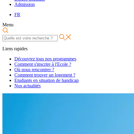
Admission
FR
Menu
Liens rapides
Découvrez tous nos programmes
Comment s'inscrire à l'Ecole ?
Où nous rencontrer ?
Comment trouver un logement ?
Etudiants en situation de handicap
Nos actualités