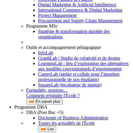
Digital Marketing & Artificial Intelligence
International Commerce & Digital Marketing
Project Management
Procurement and Supply Chain Management
Programme MSc
Stratégie & transformation durable des
organisations
Outils et accompagnement pédagogique
InfoLab
GraphLab | Studio de créativité et de design
LearningLab : lieu d’exploration des alternatives
aux modèles conventionnels d’enseignement
CareerLab (atelier et cellule pour l’insertion
professionnelle de nos étudiants)
SquareLab (incubateur de startup)
Formalités, sessions...
Comment rejoindre l'École ?
En savoir plus
Programme DBA
DBA (Post Bac +5)
Doctorate of Business Administration
Toutes les actualités de l'École
Lire