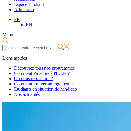
Espace Étudiant
Admission
FR
EN
Menu
Liens rapides
Découvrez tous nos programmes
Comment s'inscrire à l'Ecole ?
Où nous rencontrer ?
Comment trouver un logement ?
Etudiants en situation de handicap
Nos actualités