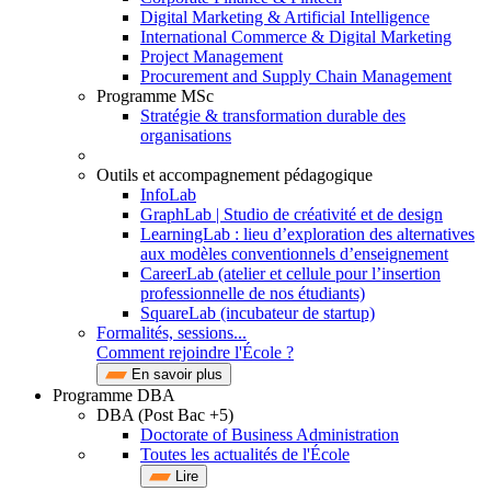
Digital Marketing & Artificial Intelligence
International Commerce & Digital Marketing
Project Management
Procurement and Supply Chain Management
Programme MSc
Stratégie & transformation durable des
organisations
Outils et accompagnement pédagogique
InfoLab
GraphLab | Studio de créativité et de design
LearningLab : lieu d’exploration des alternatives
aux modèles conventionnels d’enseignement
CareerLab (atelier et cellule pour l’insertion
professionnelle de nos étudiants)
SquareLab (incubateur de startup)
Formalités, sessions...
Comment rejoindre l'École ?
En savoir plus
Programme DBA
DBA (Post Bac +5)
Doctorate of Business Administration
Toutes les actualités de l'École
Lire