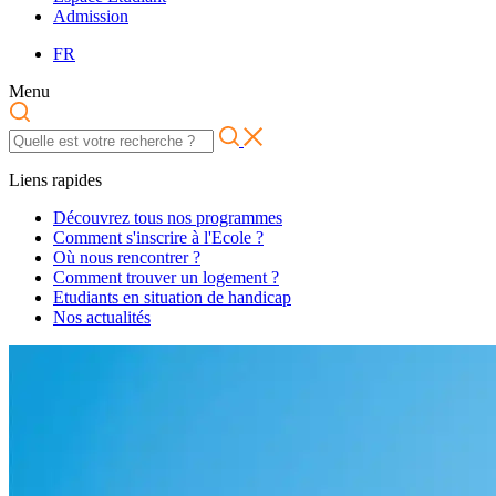
Admission
FR
Menu
Liens rapides
Découvrez tous nos programmes
Comment s'inscrire à l'Ecole ?
Où nous rencontrer ?
Comment trouver un logement ?
Etudiants en situation de handicap
Nos actualités