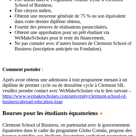
School of Business,
Être citoyen indien,
Obtenir une moyenne générale de 75 % ou son équivalent
dans votre dernier diplôme obtenu,
Fournir des preuves de réalisations parascolaires,
Obtenir une approbation pour un prêt étudiant via
WeMakeScholars pour le reste du financement,
Ne pas cumuler avec d’autres bourses de Clermont School of
Business (inscription anticipée ou Fondation).
Comment postuler
:
Après avoir obtenu une admission à tout programme menant à un
diplôme de premier cycle ou de deuxième cycle à Clermont SB,
veuillez prendre contact avec WeMakeScholars via le lien suivant –
https://www.wemakescholars.com/university/clermont-school-of-
business/abroad-education-loan
Bourses pour les étudiants équatoriens
Clermont School of Business, en partenariat avec le gouvernement
équatorien dans le cadre du programme Globo Común, propose des
bourses partielles aux étudiants équatoriens souhaitant poursuivre un