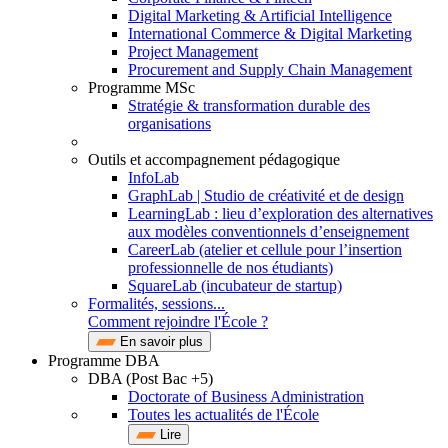
Digital Marketing & Artificial Intelligence
International Commerce & Digital Marketing
Project Management
Procurement and Supply Chain Management
Programme MSc
Stratégie & transformation durable des
organisations
Outils et accompagnement pédagogique
InfoLab
GraphLab | Studio de créativité et de design
LearningLab : lieu d’exploration des alternatives
aux modèles conventionnels d’enseignement
CareerLab (atelier et cellule pour l’insertion
professionnelle de nos étudiants)
SquareLab (incubateur de startup)
Formalités, sessions...
Comment rejoindre l'École ?
En savoir plus
Programme DBA
DBA (Post Bac +5)
Doctorate of Business Administration
Toutes les actualités de l'École
Lire