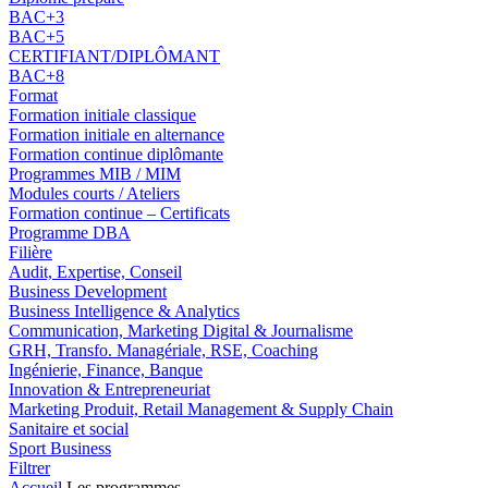
BAC+3
BAC+5
CERTIFIANT/DIPLÔMANT
BAC+8
Format
Formation initiale classique
Formation initiale en alternance
Formation continue diplômante
Programmes MIB / MIM
Modules courts / Ateliers
Formation continue – Certificats
Programme DBA
Filière
Audit, Expertise, Conseil
Business Development
Business Intelligence & Analytics
Communication, Marketing Digital & Journalisme
GRH, Transfo. Managériale, RSE, Coaching
Ingénierie, Finance, Banque
Innovation & Entrepreneuriat
Marketing Produit, Retail Management & Supply Chain
Sanitaire et social
Sport Business
Filtrer
Accueil
Les programmes