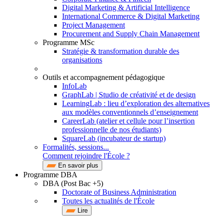
Digital Marketing & Artificial Intelligence
International Commerce & Digital Marketing
Project Management
Procurement and Supply Chain Management
Programme MSc
Stratégie & transformation durable des
organisations
Outils et accompagnement pédagogique
InfoLab
GraphLab | Studio de créativité et de design
LearningLab : lieu d’exploration des alternatives
aux modèles conventionnels d’enseignement
CareerLab (atelier et cellule pour l’insertion
professionnelle de nos étudiants)
SquareLab (incubateur de startup)
Formalités, sessions...
Comment rejoindre l'École ?
En savoir plus
Programme DBA
DBA (Post Bac +5)
Doctorate of Business Administration
Toutes les actualités de l'École
Lire