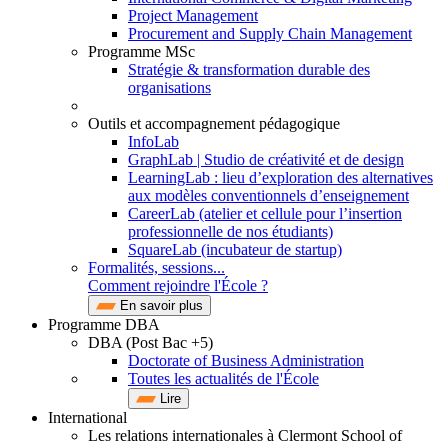
Project Management
Procurement and Supply Chain Management
Programme MSc
Stratégie & transformation durable des
organisations
Outils et accompagnement pédagogique
InfoLab
GraphLab | Studio de créativité et de design
LearningLab : lieu d’exploration des alternatives
aux modèles conventionnels d’enseignement
CareerLab (atelier et cellule pour l’insertion
professionnelle de nos étudiants)
SquareLab (incubateur de startup)
Formalités, sessions...
Comment rejoindre l'École ?
En savoir plus
Programme DBA
DBA (Post Bac +5)
Doctorate of Business Administration
Toutes les actualités de l'École
Lire
International
Les relations internationales à Clermont School of