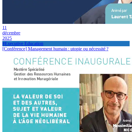
11
décembre
2025
#Executive Education
[Conférence] Management humain : utopie ou nécessité ?