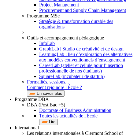
Project Management
Procurement and Supply Chain Management
Programme MSc
Stratégie & transformation durable des
organisations
Outils et accompagnement pédagogique
InfoLab
GraphLab | Studio de créativité et de design
LearningLab : lieu d’exploration des alternatives
aux modèles conventionnels d’enseignement
CareerLab (atelier et cellule pour l’insertion
professionnelle de nos étudiants)
SquareLab (incubateur de startup)
Formalités, sessions...
Comment rejoindre l'École ?
En savoir plus
Programme DBA
DBA (Post Bac +5)
Doctorate of Business Administration
Toutes les actualités de l'École
Lire
International
Les relations internationales à Clermont School of