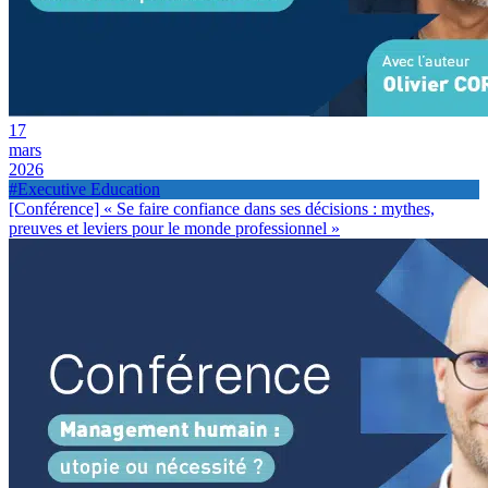
17
mars
2026
#Executive Education
[Conférence] « Se faire confiance dans ses décisions : mythes,
preuves et leviers pour le monde professionnel »