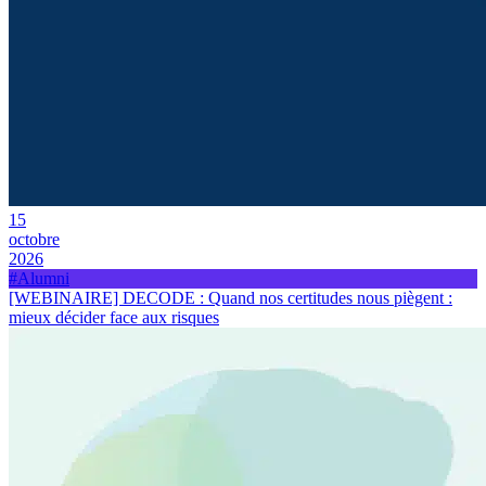
15
octobre
2026
#Alumni
[WEBINAIRE] DECODE : Quand nos certitudes nous piègent :
mieux décider face aux risques