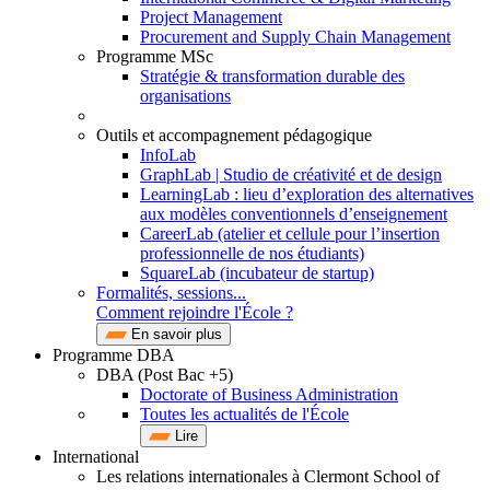
Project Management
Procurement and Supply Chain Management
Programme MSc
Stratégie & transformation durable des
organisations
Outils et accompagnement pédagogique
InfoLab
GraphLab | Studio de créativité et de design
LearningLab : lieu d’exploration des alternatives
aux modèles conventionnels d’enseignement
CareerLab (atelier et cellule pour l’insertion
professionnelle de nos étudiants)
SquareLab (incubateur de startup)
Formalités, sessions...
Comment rejoindre l'École ?
En savoir plus
Programme DBA
DBA (Post Bac +5)
Doctorate of Business Administration
Toutes les actualités de l'École
Lire
International
Les relations internationales à Clermont School of