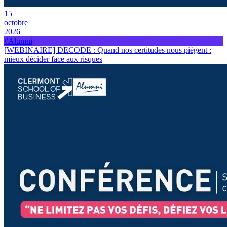
15
octobre
2026
#Alumni
[WEBINAIRE] DECODE : Quand nos certitudes nous piègent :
mieux décider face aux risques