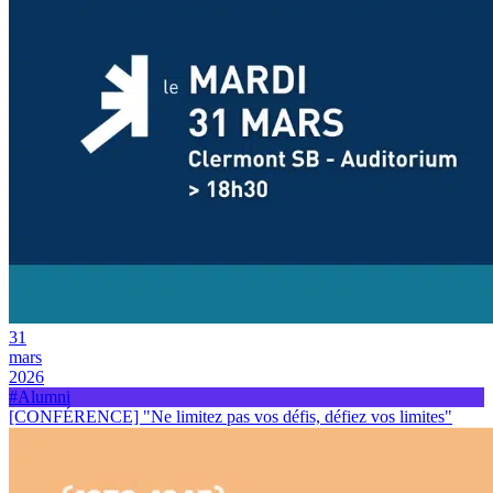
31
mars
2026
#Alumni
[CONFÉRENCE] "Ne limitez pas vos défis, défiez vos limites"