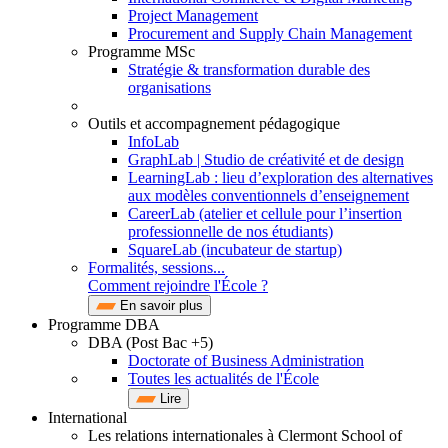
Project Management
Procurement and Supply Chain Management
Programme MSc
Stratégie & transformation durable des
organisations
Outils et accompagnement pédagogique
InfoLab
GraphLab | Studio de créativité et de design
LearningLab : lieu d’exploration des alternatives
aux modèles conventionnels d’enseignement
CareerLab (atelier et cellule pour l’insertion
professionnelle de nos étudiants)
SquareLab (incubateur de startup)
Formalités, sessions...
Comment rejoindre l'École ?
En savoir plus
Programme DBA
DBA (Post Bac +5)
Doctorate of Business Administration
Toutes les actualités de l'École
Lire
International
Les relations internationales à Clermont School of