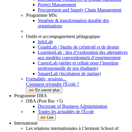
Project Management
Procurement and Supply Chain Management
Programme MSc
Stratégie & transformation durable des
organisations
Outils et accompagnement pédagogique
InfoLab
GraphLab | Studio de créativité et de design
LearningLab : lieu d’exploration des alternatives
aux modèles conventionnels d’enseignement
CareerLab (atelier et cellule pour l’insertion
professionnelle de nos étudiants)
SquareLab (incubateur de startup)
Formalités, sessions...
Comment rejoindre l'École ?
En savoir plus
Programme DBA
DBA (Post Bac +5)
Doctorate of Business Administration
Toutes les actualités de l'École
Lire
International
Les relations internationales à Clermont School of