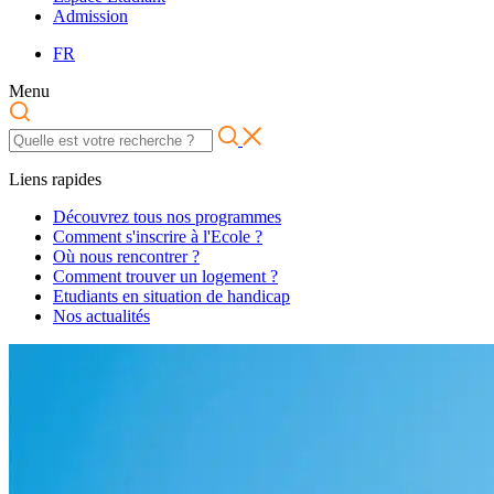
Admission
FR
Menu
Liens rapides
Découvrez tous nos programmes
Comment s'inscrire à l'Ecole ?
Où nous rencontrer ?
Comment trouver un logement ?
Etudiants en situation de handicap
Nos actualités