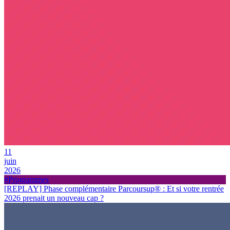
11
juin
2026
#Programmes
[REPLAY] Phase complémentaire Parcoursup
®
: Et si votre rentrée
2026 prenait un nouveau cap ?