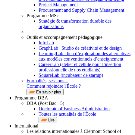
Project Management
Procurement and Supply Chain Management
Programme MSc
Stratégie & transformation durable des
organisations
Outils et accompagnement pédagogique
InfoLab
GraphLab | Studio de créativité et de design
LearningLab : lieu d’exploration des alternatives
aux modèles conventionnels d’enseignement
CareerLab (atelier et cellule pour l’insertion
professionnelle de nos étudiants)
SquareLab (incubateur de startup)
Formalités, sessions...
Comment rejoindre l'École ?
En savoir plus
Programme DBA
DBA (Post Bac +5)
Doctorate of Business Administration
Toutes les actualités de l'École
Lire
International
Les relations internationales à Clermont School of