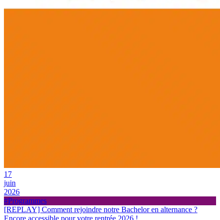
17
juin
2026
#Programmes
[REPLAY] Comment rejoindre notre Bachelor en alternance ?
Encore accessible pour votre rentrée 2026 !