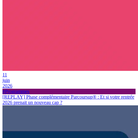
11
juin
2026
#Programmes
[REPLAY] Phase complémentaire Parcoursup
®
: Et si votre rentrée
2026 prenait un nouveau cap ?