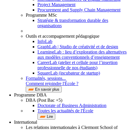
Project Management
Procurement and Supply Chain Management
Programme MSc
Stratégie & transformation durable des
organisations
Outils et accompagnement pédagogique
InfoLab
GraphLab | Studio de créativité et de design
LearningLab : lieu d’exploration des alternatives
aux modèles conventionnels d’enseignement
CareerLab (atelier et cellule pour l’insertion
professionnelle de nos étudiants)
SquareLab (incubateur de startup)
Formalités, sessions...
Comment rejoindre l'École ?
En savoir plus
Programme DBA
DBA (Post Bac +5)
Doctorate of Business Administration
Toutes les actualités de l'École
Lire
International
Les relations internationales à Clermont School of