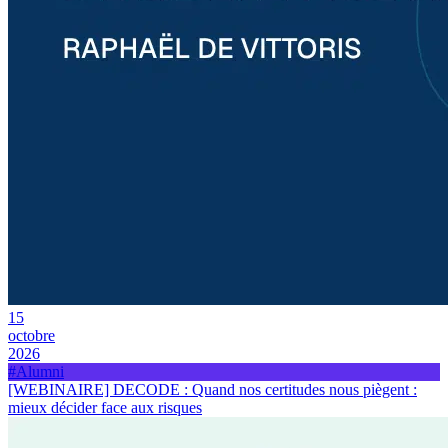
15
octobre
2026
#Alumni
[WEBINAIRE] DECODE : Quand nos certitudes nous piègent :
mieux décider face aux risques