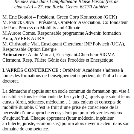
Rendez-vous dans l’amphithéâtre Blaise-Pascal (rez-de-
chaussée) – 27, rue Roche Genès, 63170 Aubière
M. Eric Boudot – Président, Green Corp Konnection (GCK)
M. Patrick Oliva – Président, OrbiMob’ Association. Co-fondateur
de Paris Process on Mobility and Climate.
M.Aurore Comte, Responsable programme Advenir, formation
Aura, AVERE AURA
M. Christophe Vial, Enseignant Chercheur INP Polytech (UCA),
Responsable Option Energie
Animateur
: Alain Marcati, Enseignant-Chercheur SIGMA
Clermont, Resp. Filière Génie des Procédés et Energétique
L’APRÈS CONFÉRENCE :
OrbiMob’ Académie s’adresse à
toutes les formations de l’enseignement supérieur, de l’infra bac au
doctorat.
La démarche s’appuie sur un socle commun de formation qui vise à
sensibiliser tous les étudiants de 1er cycle (L), quels que soient leurs
cursus (droit, sciences, médecine…), aux enjeux et concepts de
mobilité durable. C’est le fruit d’une prise de conscience de la
nécessité d’une approche écosystémique pour relever les enjeux
d’aujourd’hui. Chaque apprenant (futur médecin, ingénieur,
architecte, juriste, économiste.) pourra alors devenir acteur dans son
domaine de compétence.