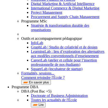
Digital Marketing & Artificial Intelligence
International Commerce & Digital Marketing
Project Management
Procurement and Supply Chain Management
Programme MSc
Stratégie & transformation durable des
organisations
Outils et accompagnement pédagogique
InfoLab
GraphLab | Studio de créativité et de design
LearningLab : lieu d’exploration des alternatives
aux modèles conventionnels d’enseignement
CareerLab (atelier et cellule pour l’insertion
professionnelle de nos étudiants)
SquareLab (incubateur de startup)
Formalités, sessions...
Comment rejoindre l'École ?
En savoir plus
Programme DBA
DBA (Post Bac +5)
Doctorate of Business Administration
Toutes les actualités de l'École
Lire