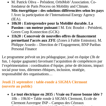
M. Patrick Oliva – Président, OrbiMob’ Association. Co-
fondateur de Paris Process on Mobility and Climate.
Mix énergétique : des solutions différenciées selon les pays
!
Avec la participation de l’International Energy Agency
(IEA).
10h30 : Entreprendre pour la Mobilité durable. La
Passion : un moteur puissant !
M. Eric Boudot – Président,
Green Corp Konnection (GCK)
11h20 : Concevoir de nouvelles offres de financement
permettant l’accès aux ZFE
(Zones à Faible Emission). M.
Philippe Assedo – Direction de l’Engagement, BNP Paribas
Personal Finance
Le programme prévoit un jeu pédagogique, joué en équipe (3h de
fun, 1 équipe gagnante) favorisant l’acquisition de compétences par
l’expérimentation : coordination d’équipe, prise de décisions, impact
social pour tous, dilemmes éthiques, inclusion, stratégie,
responsabilité des organisations…
Jeudi 21 septembre : table-ronde à
SIGMA Clermont
(ouverte au public)
Le tout électrique en 2035 : Vraie ou Fausse bonne idée ?
18h – 19h30 • Table ronde à SIGMA Clermont, Ecole de
Clermont Auvergne INP – Campus des Cézeaux