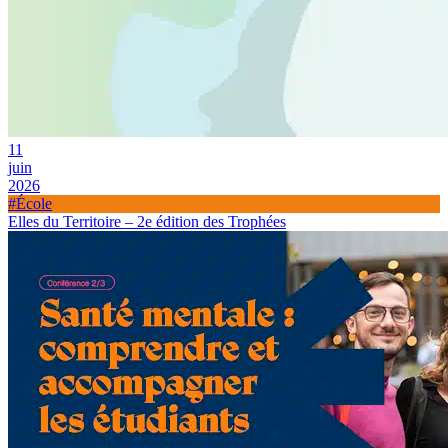
11
juin
2026
#École
Elles du Territoire – 2e édition des Trophées