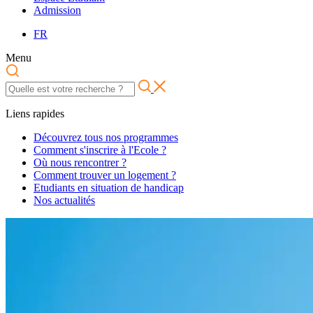
Admission
FR
Menu
Liens rapides
Découvrez tous nos programmes
Comment s'inscrire à l'Ecole ?
Où nous rencontrer ?
Comment trouver un logement ?
Etudiants en situation de handicap
Nos actualités