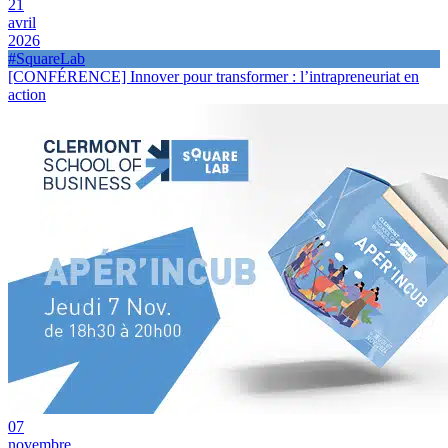
21
avril
2026
#SquareLab
[CONFÉRENCE] Innover pour transformer : l’intrapreneuriat en
action
07
novembre