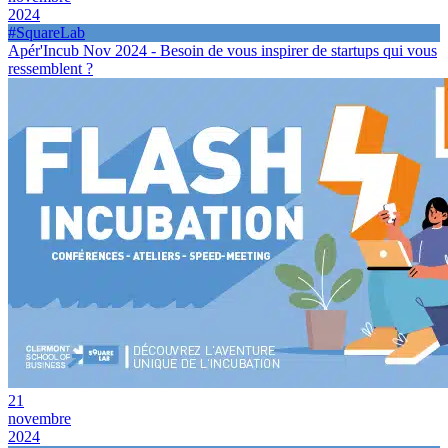
2024
#SquareLab
Apér'Incub Nov 2024 - Besoin de vous inspirer de startups qui vous
ressemblent ?
21
novembre
2024