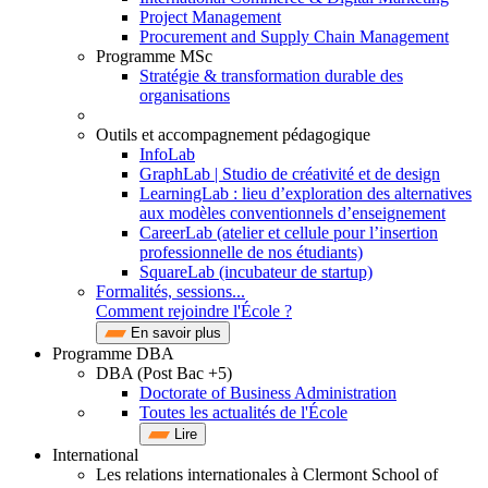
Project Management
Procurement and Supply Chain Management
Programme MSc
Stratégie & transformation durable des
organisations
Outils et accompagnement pédagogique
InfoLab
GraphLab | Studio de créativité et de design
LearningLab : lieu d’exploration des alternatives
aux modèles conventionnels d’enseignement
CareerLab (atelier et cellule pour l’insertion
professionnelle de nos étudiants)
SquareLab (incubateur de startup)
Formalités, sessions...
Comment rejoindre l'École ?
En savoir plus
Programme DBA
DBA (Post Bac +5)
Doctorate of Business Administration
Toutes les actualités de l'École
Lire
International
Les relations internationales à Clermont School of