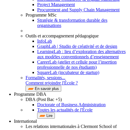
Project Management
Procurement and Supply Chain Management
Programme MSc
Stratégie & transformation durable des
organisations
Outils et accompagnement pédagogique
InfoLab
GraphLab | Studio de créativité et de design
LearningLab : lieu d’exploration des alternatives
aux modèles conventionnels d’enseignement
CareerLab (atelier et cellule pour l’insertion
professionnelle de nos étudiants)
SquareLab (incubateur de startup)
Formalités, sessions...
Comment rejoindre l'École ?
En savoir plus
Programme DBA
DBA (Post Bac +5)
Doctorate of Business Administration
Toutes les actualités de l'École
Lire
International
Les relations internationales à Clermont School of