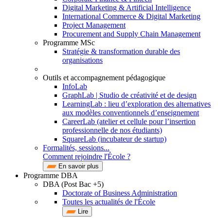
Digital Marketing & Artificial Intelligence
International Commerce & Digital Marketing
Project Management
Procurement and Supply Chain Management
Programme MSc
Stratégie & transformation durable des
organisations
Outils et accompagnement pédagogique
InfoLab
GraphLab | Studio de créativité et de design
LearningLab : lieu d’exploration des alternatives
aux modèles conventionnels d’enseignement
CareerLab (atelier et cellule pour l’insertion
professionnelle de nos étudiants)
SquareLab (incubateur de startup)
Formalités, sessions...
Comment rejoindre l'École ?
En savoir plus
Programme DBA
DBA (Post Bac +5)
Doctorate of Business Administration
Toutes les actualités de l'École
Lire