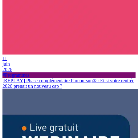
11
juin
2026
#Programmes
[REPLAY] Phase complémentaire Parcoursup
®
: Et si votre rentrée
2026 prenait un nouveau cap ?