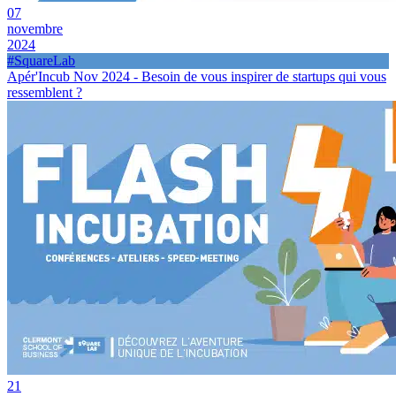
07
novembre
2024
#SquareLab
Apér'Incub Nov 2024 - Besoin de vous inspirer de startups qui vous
ressemblent ?
21