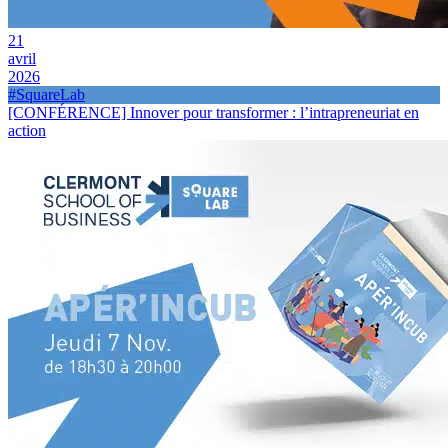
21
avril
2026
#SquareLab
[CONFÉRENCE] Innover pour transformer : l’intrapreneuriat en
action