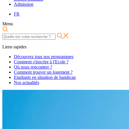
Admission
FR
Menu
Liens rapides
Découvrez tous nos programmes
Comment s'inscrire à l'Ecole ?
Où nous rencontrer ?
Comment trouver un logement ?
Etudiants en situation de handicap
Nos actualités