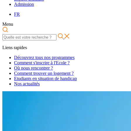
Admission
FR
Menu
Liens rapides
Découvrez tous nos programmes
Comment s'inscrire à l'Ecole ?
Où nous rencontrer ?
Comment trouver un logement ?
Etudiants en situation de handicap
Nos actualités