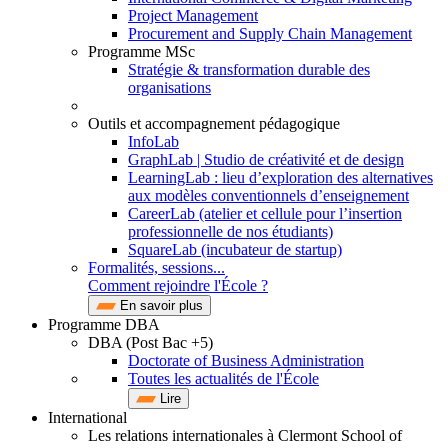
Project Management
Procurement and Supply Chain Management
Programme MSc
Stratégie & transformation durable des
organisations
Outils et accompagnement pédagogique
InfoLab
GraphLab | Studio de créativité et de design
LearningLab : lieu d’exploration des alternatives
aux modèles conventionnels d’enseignement
CareerLab (atelier et cellule pour l’insertion
professionnelle de nos étudiants)
SquareLab (incubateur de startup)
Formalités, sessions...
Comment rejoindre l'École ?
En savoir plus
Programme DBA
DBA (Post Bac +5)
Doctorate of Business Administration
Toutes les actualités de l'École
Lire
International
Les relations internationales à Clermont School of