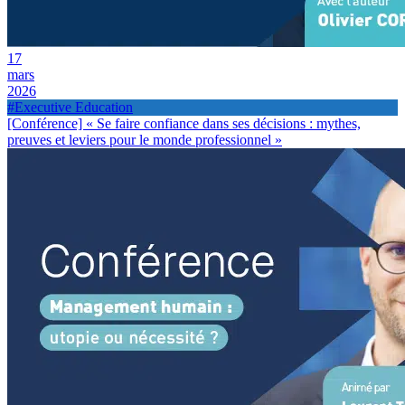
17
mars
2026
#Executive Education
[Conférence] « Se faire confiance dans ses décisions : mythes,
preuves et leviers pour le monde professionnel »