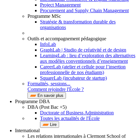
Project Management
Procurement and Supply Chain Management
Programme MSc
Stratégie & transformation durable des
organisations
Outils et accompagnement pédagogique
InfoLab
GraphLab | Studio de créativité et de design
LearningLab : lieu d’exploration des alternatives
aux modèles conventionnels d’enseignement
CareerLab (atelier et cellule pour l’insertion
professionnelle de nos étudiants)
SquareLab (incubateur de startup)
Formalités, sessions...
Comment rejoindre l'École ?
En savoir plus
Programme DBA
DBA (Post Bac +5)
Doctorate of Business Administration
Toutes les actualités de l'École
Lire
International
Les relations internationales à Clermont School of