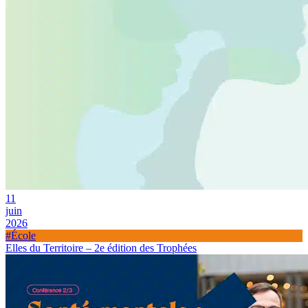
11
juin
2026
#École
Elles du Territoire – 2e édition des Trophées