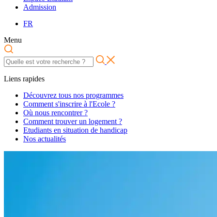
Admission
FR
Menu
Liens rapides
Découvrez tous nos programmes
Comment s'inscrire à l'Ecole ?
Où nous rencontrer ?
Comment trouver un logement ?
Etudiants en situation de handicap
Nos actualités