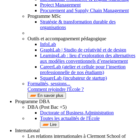
Project Management
Procurement and Supply Chain Management
Programme MSc
Stratégie & transformation durable des
organisations
Outils et accompagnement pédagogique
InfoLab
GraphLab | Studio de créativité et de design
LearningLab : lieu d’exploration des alternatives
aux modèles conventionnels d’enseignement
CareerLab (atelier et cellule pour l’insertion
professionnelle de nos étudiants)
SquareLab (incubateur de startup)
Formalités, sessions...
Comment rejoindre l'École ?
En savoir plus
Programme DBA
DBA (Post Bac +5)
Doctorate of Business Administration
Toutes les actualités de l'École
Lire
International
Les relations internationales à Clermont School of