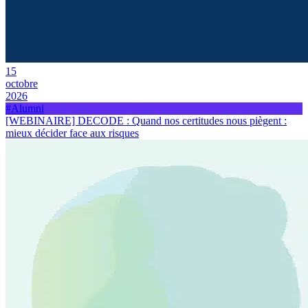
15
octobre
2026
#Alumni
[WEBINAIRE] DECODE : Quand nos certitudes nous piègent :
mieux décider face aux risques