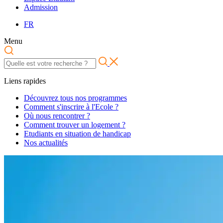
Admission
FR
Menu
Liens rapides
Découvrez tous nos programmes
Comment s'inscrire à l'Ecole ?
Où nous rencontrer ?
Comment trouver un logement ?
Etudiants en situation de handicap
Nos actualités