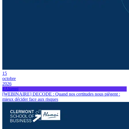
15
octobre
2026
#Alumni
[WEBINAIRE] DECODE : Quand nos certitudes nous piègent :
mieux décider face aux risques