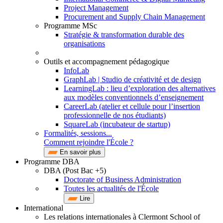
Project Management
Procurement and Supply Chain Management
Programme MSc
Stratégie & transformation durable des
organisations
Outils et accompagnement pédagogique
InfoLab
GraphLab | Studio de créativité et de design
LearningLab : lieu d’exploration des alternatives
aux modèles conventionnels d’enseignement
CareerLab (atelier et cellule pour l’insertion
professionnelle de nos étudiants)
SquareLab (incubateur de startup)
Formalités, sessions...
Comment rejoindre l'École ?
En savoir plus
Programme DBA
DBA (Post Bac +5)
Doctorate of Business Administration
Toutes les actualités de l'École
Lire
International
Les relations internationales à Clermont School of