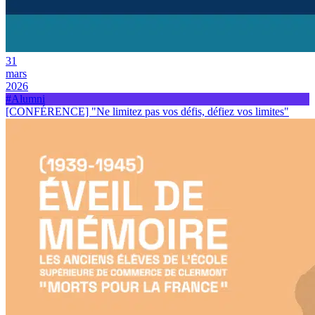
31
mars
2026
#Alumni
[CONFÉRENCE] "Ne limitez pas vos défis, défiez vos limites"