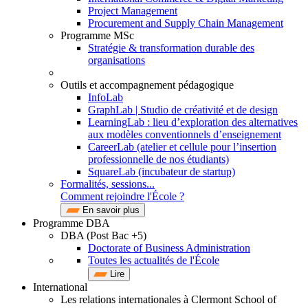
Project Management
Procurement and Supply Chain Management
Programme MSc
Stratégie & transformation durable des
organisations
Outils et accompagnement pédagogique
InfoLab
GraphLab | Studio de créativité et de design
LearningLab : lieu d’exploration des alternatives
aux modèles conventionnels d’enseignement
CareerLab (atelier et cellule pour l’insertion
professionnelle de nos étudiants)
SquareLab (incubateur de startup)
Formalités, sessions...
Comment rejoindre l'École ?
En savoir plus
Programme DBA
DBA (Post Bac +5)
Doctorate of Business Administration
Toutes les actualités de l'École
Lire
International
Les relations internationales à Clermont School of