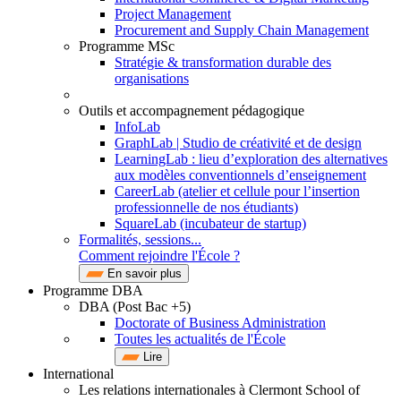
Project Management
Procurement and Supply Chain Management
Programme MSc
Stratégie & transformation durable des
organisations
Outils et accompagnement pédagogique
InfoLab
GraphLab | Studio de créativité et de design
LearningLab : lieu d’exploration des alternatives
aux modèles conventionnels d’enseignement
CareerLab (atelier et cellule pour l’insertion
professionnelle de nos étudiants)
SquareLab (incubateur de startup)
Formalités, sessions...
Comment rejoindre l'École ?
En savoir plus
Programme DBA
DBA (Post Bac +5)
Doctorate of Business Administration
Toutes les actualités de l'École
Lire
International
Les relations internationales à Clermont School of