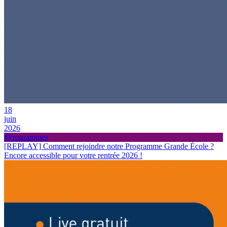
18
juin
2026
#Programmes
[REPLAY] Comment rejoindre notre Programme Grande École ?
Encore accessible pour votre rentrée 2026 !