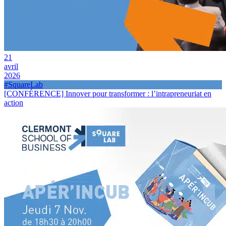
21
avril
2026
#SquareLab
[CONFÉRENCE] Innover pour transformer : l’intrapreneuriat en
action