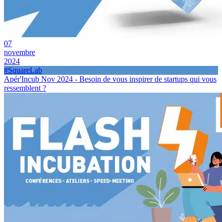
07
novembre
2024
#SquareLab
Apér'Incub Nov 2024 - Besoin de vous inspirer de startups qui vous
ressemblent ?