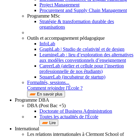
Project Management
Procurement and Supply Chain Management
Programme MSc
Stratégie & transformation durable des
organisations
Outils et accompagnement pédagogique
InfoLab
GraphLab | Studio de créativité et de design
LearningLab : lieu d’exploration des alternatives
aux modèles conventionnels d’enseignement
CareerLab (atelier et cellule pour l’insertion
professionnelle de nos étudiants)
SquareLab (incubateur de startup)
Formalités, sessions...
Comment rejoindre l'École ?
En savoir plus
Programme DBA
DBA (Post Bac +5)
Doctorate of Business Administration
Toutes les actualités de l'École
Lire
International
Les relations internationales à Clermont School of