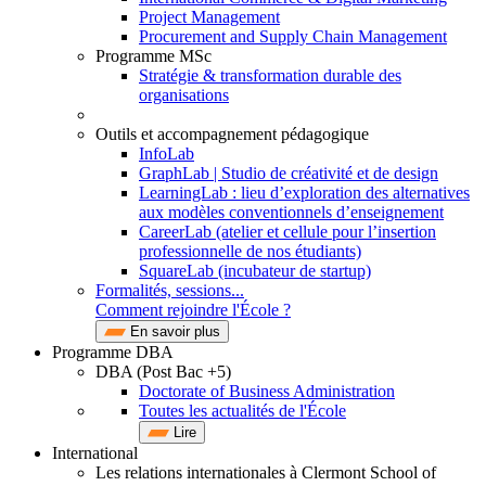
Project Management
Procurement and Supply Chain Management
Programme MSc
Stratégie & transformation durable des
organisations
Outils et accompagnement pédagogique
InfoLab
GraphLab | Studio de créativité et de design
LearningLab : lieu d’exploration des alternatives
aux modèles conventionnels d’enseignement
CareerLab (atelier et cellule pour l’insertion
professionnelle de nos étudiants)
SquareLab (incubateur de startup)
Formalités, sessions...
Comment rejoindre l'École ?
En savoir plus
Programme DBA
DBA (Post Bac +5)
Doctorate of Business Administration
Toutes les actualités de l'École
Lire
International
Les relations internationales à Clermont School of