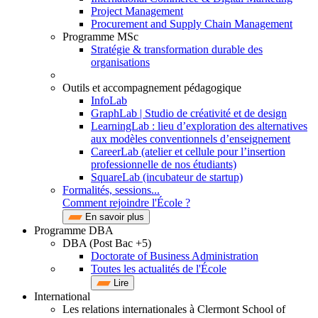
Project Management
Procurement and Supply Chain Management
Programme MSc
Stratégie & transformation durable des
organisations
Outils et accompagnement pédagogique
InfoLab
GraphLab | Studio de créativité et de design
LearningLab : lieu d’exploration des alternatives
aux modèles conventionnels d’enseignement
CareerLab (atelier et cellule pour l’insertion
professionnelle de nos étudiants)
SquareLab (incubateur de startup)
Formalités, sessions...
Comment rejoindre l'École ?
En savoir plus
Programme DBA
DBA (Post Bac +5)
Doctorate of Business Administration
Toutes les actualités de l'École
Lire
International
Les relations internationales à Clermont School of