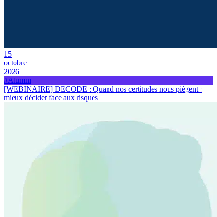
15
octobre
2026
#Alumni
[WEBINAIRE] DECODE : Quand nos certitudes nous piègent :
mieux décider face aux risques