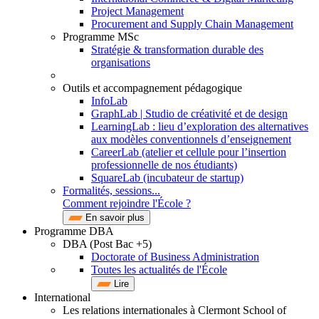
Project Management
Procurement and Supply Chain Management
Programme MSc
Stratégie & transformation durable des
organisations
Outils et accompagnement pédagogique
InfoLab
GraphLab | Studio de créativité et de design
LearningLab : lieu d’exploration des alternatives
aux modèles conventionnels d’enseignement
CareerLab (atelier et cellule pour l’insertion
professionnelle de nos étudiants)
SquareLab (incubateur de startup)
Formalités, sessions...
Comment rejoindre l'École ?
En savoir plus
Programme DBA
DBA (Post Bac +5)
Doctorate of Business Administration
Toutes les actualités de l'École
Lire
International
Les relations internationales à Clermont School of