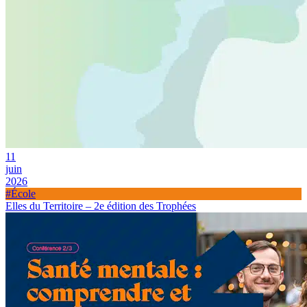
11
juin
2026
#École
Elles du Territoire – 2e édition des Trophées