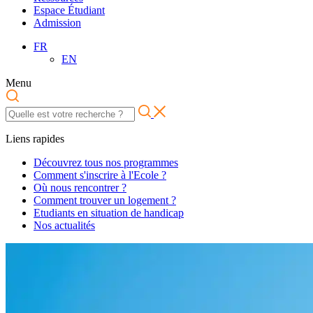
Espace Étudiant
Admission
FR
EN
Menu
Liens rapides
Découvrez tous nos programmes
Comment s'inscrire à l'Ecole ?
Où nous rencontrer ?
Comment trouver un logement ?
Etudiants en situation de handicap
Nos actualités