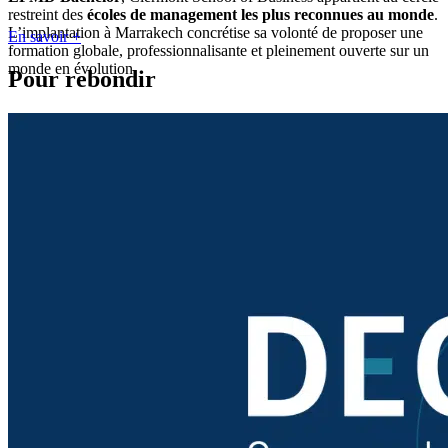
restreint des
écoles de management les plus reconnues au monde
.
L’implantation à Marrakech concrétise sa volonté de proposer une
En savoir +
formation globale, professionnalisante et pleinement ouverte sur un
monde en évolution.
Pour rebondir