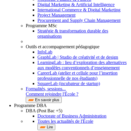
Digital Marketing & Artificial Intelligence
International Commerce & Digital Marketing
Project Management
Procurement and Supply Chain Management
Programme MSc
Stratégie & transformation durable des
organisations
Outils et accompagnement pédagogique
InfoLab
GraphLab | Studio de créativité et de design
LearningLab : lieu d’exploration des alternatives
aux modèles conventionnels d’enseignement
CareerLab (atelier et cellule pour l’insertion
professionnelle de nos étudiants)
SquareLab (incubateur de startup)
Formalités, sessions...
Comment rejoindre l'École ?
En savoir plus
Programme DBA
DBA (Post Bac +5)
Doctorate of Business Administration
Toutes les actualités de l'École
Lire