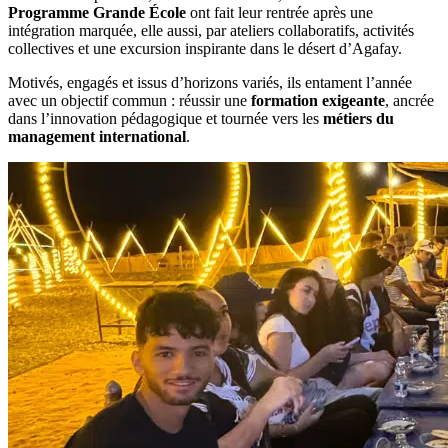
Programme Grande École
ont fait leur rentrée après une
intégration marquée, elle aussi, par ateliers collaboratifs, activités
collectives et une excursion inspirante dans le désert d’Agafay.
Motivés, engagés et issus d’horizons variés, ils entament l’année
avec un objectif commun : réussir une
formation exigeante
, ancrée
dans l’innovation pédagogique et tournée vers les
métiers du
management international
.