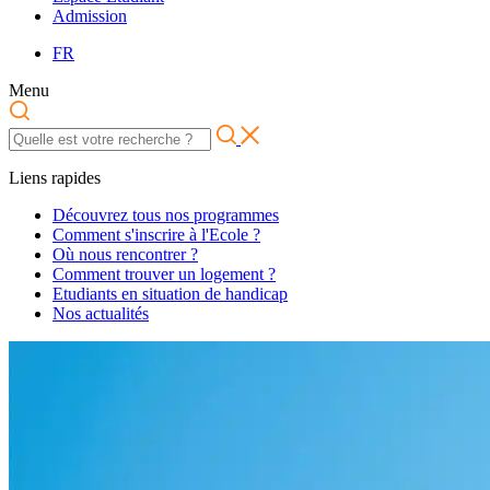
Admission
FR
Menu
Liens rapides
Découvrez tous nos programmes
Comment s'inscrire à l'Ecole ?
Où nous rencontrer ?
Comment trouver un logement ?
Etudiants en situation de handicap
Nos actualités