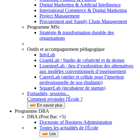
Digital Marketing & Artificial Intelligence
International Commerce & Digital Marketing
Project Management
Procurement and Supply Chain Management
Programme MSc
Stratégie & transformation durable des
organisations
Outils et accompagnement pédagogique
InfoLab
GraphLab | Studio de créativité et de design
LearningLab : lieu d’exploration des alternatives
aux modèles conventionnels d’enseignement
CareerLab (atelier et cellule pour l’insertion
professionnelle de nos étudiants)
SquareLab (incubateur de startup)
Formalités, sessions...
Comment rejoindre l'École ?
En savoir plus
Programme DBA
DBA (Post Bac +5)
Doctorate of Business Administration
Toutes les actualités de l'École
Lire