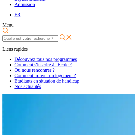
Admission
FR
Menu
Liens rapides
Découvrez tous nos programmes
Comment s'inscrire à l'Ecole ?
Où nous rencontrer ?
Comment trouver un logement ?
Etudiants en situation de handicap
Nos actualités