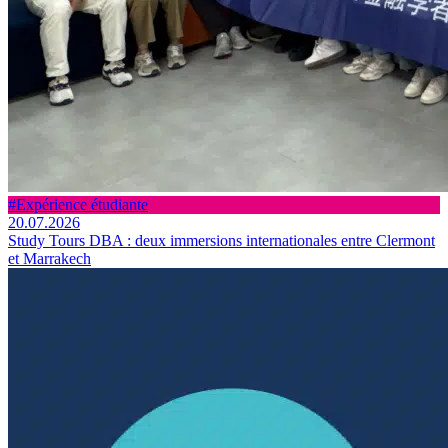
#Expérience étudiante
20.07.2026
Study Tours DBA : deux immersions internationales entre Clermont
et Marrakech