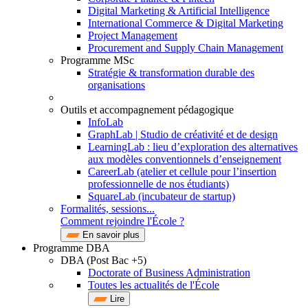
Digital Marketing & Artificial Intelligence
International Commerce & Digital Marketing
Project Management
Procurement and Supply Chain Management
Programme MSc
Stratégie & transformation durable des
organisations
Outils et accompagnement pédagogique
InfoLab
GraphLab | Studio de créativité et de design
LearningLab : lieu d’exploration des alternatives
aux modèles conventionnels d’enseignement
CareerLab (atelier et cellule pour l’insertion
professionnelle de nos étudiants)
SquareLab (incubateur de startup)
Formalités, sessions...
Comment rejoindre l'École ?
En savoir plus
Programme DBA
DBA (Post Bac +5)
Doctorate of Business Administration
Toutes les actualités de l'École
Lire