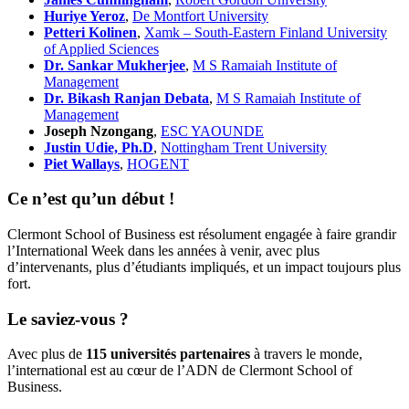
Huriye Yeroz
,
De Montfort University
Petteri Kolinen
,
Xamk – South-Eastern Finland University
of Applied Sciences
Dr. Sankar Mukherjee
,
M S Ramaiah Institute of
Management
Dr. Bikash Ranjan Debata
,
M S Ramaiah Institute of
Management
Joseph Nzongang
,
ESC YAOUNDE
Justin Udie, Ph.D
,
Nottingham Trent University
Piet Wallays
,
HOGENT
Ce n’est qu’un début !
Clermont School of Business est résolument engagée à faire grandir
l’International Week dans les années à venir, avec plus
d’intervenants, plus d’étudiants impliqués, et un impact toujours plus
fort.
Le saviez-vous ?
Avec plus de
115 universités partenaires
à travers le monde,
l’international est au cœur de l’ADN de Clermont School of
Business.