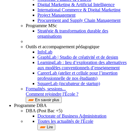
Digital Marketing & Artificial Intelligence
International Commerce & Digital Marketing
Project Management
Procurement and Supply Chain Management
Programme MSc
Stratégie & transformation durable des
organisations
Outils et accompagnement pédagogique
InfoLab
GraphLab | Studio de créativité et de design
LearningLab : lieu d’exploration des alternatives
aux modèles conventionnels d’enseignement
CareerLab (atelier et cellule pour l’insertion
professionnelle de nos étudiants)
SquareLab (incubateur de startup)
Formalités, sessions...
Comment rejoindre l'École ?
En savoir plus
Programme DBA
DBA (Post Bac +5)
Doctorate of Business Administration
Toutes les actualités de l'École
Lire