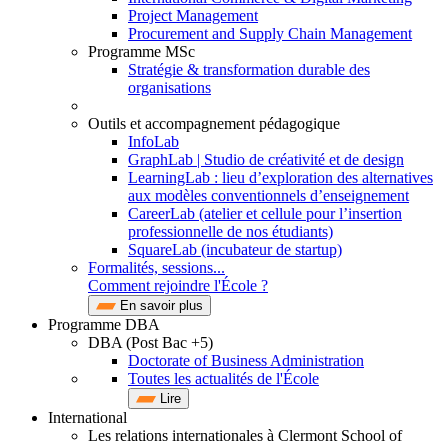
Project Management
Procurement and Supply Chain Management
Programme MSc
Stratégie & transformation durable des
organisations
Outils et accompagnement pédagogique
InfoLab
GraphLab | Studio de créativité et de design
LearningLab : lieu d’exploration des alternatives
aux modèles conventionnels d’enseignement
CareerLab (atelier et cellule pour l’insertion
professionnelle de nos étudiants)
SquareLab (incubateur de startup)
Formalités, sessions...
Comment rejoindre l'École ?
En savoir plus
Programme DBA
DBA (Post Bac +5)
Doctorate of Business Administration
Toutes les actualités de l'École
Lire
International
Les relations internationales à Clermont School of